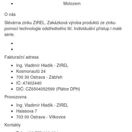
Motozem
O nás
Slévárna zinku ZIREL. Zakázková výroba produktů ze zinku
pomocí technologie odstředivého lití. Individuální přístup i malé
serie.
Fakturační adresa
Ing. Vladimír Hladík - ZIREL
Kosmonautů 24
700 30 Ostrava - Zábřeh
IČ: 47402440
DIČ: CZ6504052599 (Plátce DPH)
Provozovna
Ing. Vladimír Hladík - ZIREL
Halasova 7
703 00 Ostrava - Vítkovice
Kontakty