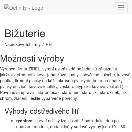
Toggl
navig
Bižuterie
Nabídkový list firmy ZIREL
Možnosti výroby
Výrobce, firma ZIREL, vyrobí na základě požadavků zákazníka
jakýkoliv předmět z kovu (opaskové spony - obyčejné i ploché, kovová
poutka, firemní placky na kůži, okrasné placky do bot a na opasky,
placky do zipů, kovové knoflíky, veškeré atypické kovové věci atd.).
Povrchová úprava - staromosaz, staroměď, staronikl, starozinek, nikl,
chrom, zlacení, lesklé vybarvené povrchy.
Výhody odstředivého lití
rychlost
– první odlitky lze získat již následující den po
obdržení modelu, dodací lhůty sériové výroby jsou 10 – 30